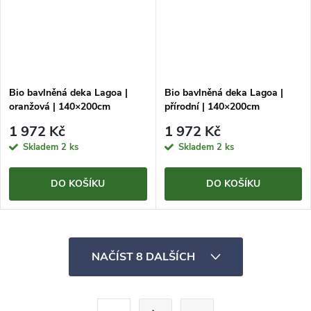
Bio bavlněná deka Lagoa |
Bio bavlněná deka Lagoa |
oranžová | 140×200cm
přírodní | 140×200cm
1 972 Kč
1 972 Kč
Skladem
2 ks
Skladem
2 ks
DO KOŠÍKU
DO KOŠÍKU
O
NAČÍST 8 DALŠÍCH
v
l
S