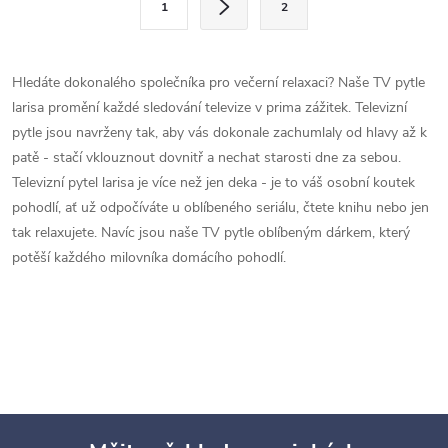
1
2
t
á
r
d
á
Hledáte dokonalého společníka pro večerní relaxaci? Naše TV pytle
a
n
larisa promění každé sledování televize v prima zážitek. Televizní
k
pytle jsou navrženy tak, aby vás dokonale zachumlaly od hlavy až k
c
o
patě - stačí vklouznout dovnitř a nechat starosti dne za sebou.
í
Televizní pytel larisa je více než jen deka - je to váš osobní koutek
v
pohodlí, ať už odpočíváte u oblíbeného seriálu, čtete knihu nebo jen
á
p
tak relaxujete. Navíc jsou naše TV pytle oblíbeným dárkem, který
n
potěší každého milovníka domácího pohodlí.
r
í
v
k
y
v