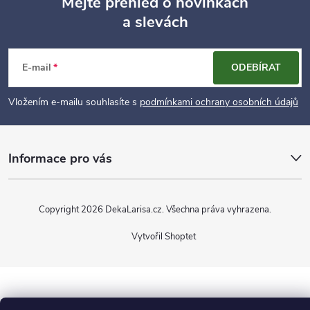
Mějte přehled o novinkách
ý
a slevách
Z
p
á
i
E-mail
ODEBÍRAT
p
s
Vložením e-mailu souhlasíte s
podmínkami ochrany osobních údajů
u
a
Informace pro vás
t
í
Copyright 2026
DekaLarisa.cz
. Všechna práva vyhrazena.
Vytvořil Shoptet