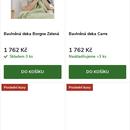
k
t
t
ů
ů
Bavlněná deka Borgne Zelená
Bavlněná deka Carre
1 762 Kč
1 762 Kč
Skladem
3 ks
Naskladňujeme
>3 ks
DO KOŠÍKU
DO KOŠÍKU
Poslední kusy
Poslední kusy