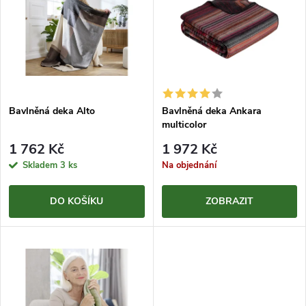
ý
e
p
Abecedně
n
i
í
s
p
Bavlněná deka Alto
Bavlněná deka Ankara
multicolor
p
r
1 762 Kč
1 972 Kč
r
Skladem
3 ks
Na objednání
o
o
DO KOŠÍKU
ZOBRAZIT
d
d
u
u
k