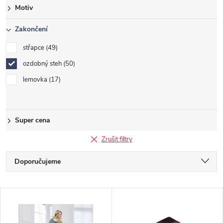
Motiv
Zakončení
střapce
49
ozdobný steh
50
lemovka
17
Super cena
Zrušit filtry
Ř
Doporučujeme
a
Nejlevnější
V
Nejdražší
z
Nejprodávanější