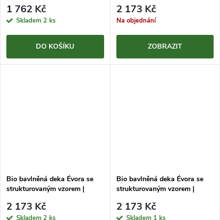
béžová | 140×200cm
1 762 Kč
2 173 Kč
Skladem
2 ks
Na objednání
DO KOŠÍKU
ZOBRAZIT
Bio bavlněná deka Évora se
Bio bavlněná deka Évora se
strukturovaným vzorem |
strukturovaným vzorem |
bordó | 140×200cm
hnědá | 140×200cm
2 173 Kč
2 173 Kč
Skladem
2 ks
Skladem
1 ks