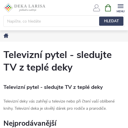
Přejít
NÁKUPNÍ
KOŠÍK
na
obsah
HLEDAT
Domů
Televizní pytel - sledujte
TV z teplé deky
Televizní pytel - sledujte TV z teplé deky
Televizní deky vás zahřejí u televize nebo při čtení vaší oblíbené
knihy. Televizní deka je skvělý dárek pro rodiče a prarodiče.
Nejprodávanější