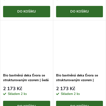
DO KOŠÍKU
DO KOŠÍKU
Bio bavlněná deka Évora se
Bio bavlněná deka Évora se
strukturovaným vzorem | šedá
strukturovaným vzorem |
| 140×200cm
zelená | 140×200cm
2 173 Kč
2 173 Kč
Skladem
2 ks
Skladem
2 ks