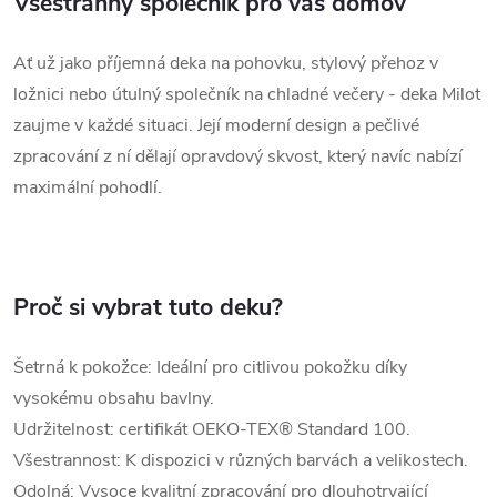
Všestranný společník pro váš domov
Ať už jako příjemná deka na pohovku, stylový přehoz v
ložnici nebo útulný společník na chladné večery - deka Milot
zaujme v každé situaci. Její moderní design a pečlivé
zpracování z ní dělají opravdový skvost, který navíc nabízí
maximální pohodlí.
Proč si vybrat tuto deku?
Šetrná k pokožce: Ideální pro citlivou pokožku díky
vysokému obsahu bavlny.
Udržitelnost: certifikát OEKO-TEX® Standard 100.
Všestrannost: K dispozici v různých barvách a velikostech.
Odolná: Vysoce kvalitní zpracování pro dlouhotrvající