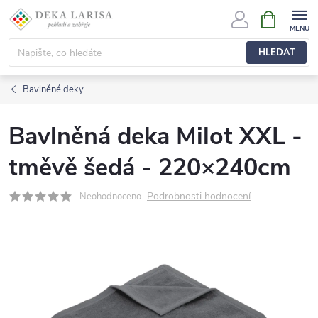
Přejít
NÁKUPNÍ
KOŠÍK
na
obsah
HLEDAT
Bavlněné deky
Bavlněná deka Milot XXL -
tměvě šedá - 220×240cm
Podrobnosti hodnocení
Neohodnoceno