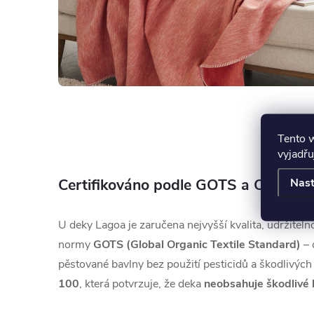
Tento 
vyjadřu
Certifikováno podle GOTS a OEKO-
Nast
U deky Lagoa je zaručena nejvyšší kvalita, udržiteln
normy
GOTS (Global Organic Textile Standard)
– 
pěstované bavlny bez použití pesticidů a škodlivých
100
, která potvrzuje, že deka
neobsahuje škodlivé 