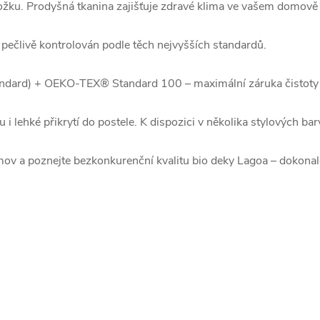
okožku. Prodyšná tkanina zajišťuje zdravé klima ve vašem domově 
pečlivě kontrolován podle těch nejvyšších standardů.
ndard) + OEKO-TEX® Standard 100 – maximální záruka čistoty a
 i lehké přikrytí do postele. K dispozici v několika stylových bar
mov a poznejte bezkonkurenční kvalitu bio deky Lagoa – dokonal