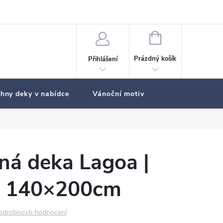
NÁKUPNÍ
KOŠÍK
Prázdný košík
Přihlášení
hny deky v nabídce
Vánoční motiv
ná deka Lagoa |
 | 140×200cm
odrobnosti hodnocení