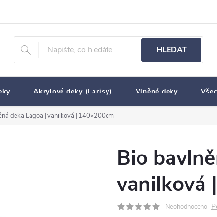
HLEDAT
eky
Akrylové deky (Larisy)
Vlněné deky
Všec
ěná deka Lagoa | vanilková | 140×200cm
Bio bavlně
vanilková
P
Neohodnoceno