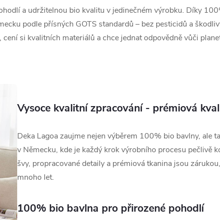
hodlí a udržitelnou bio kvalitu v jedinečném výrobku. Díky 10
ecku podle přísných GOTS standardů – bez pesticidů a škodlivý
cení si kvalitních materiálů a chce jednat odpovědně vůči plane
Vysoce kvalitní zpracování - prémiová kva
Deka Lagoa zaujme nejen výběrem 100% bio bavlny, ale t
v Německu, kde je každý krok výrobního procesu pečlivě ko
švy, propracované detaily a prémiová tkanina jsou zárukou, 
mnoho let.
100% bio bavlna pro přirozené pohodlí