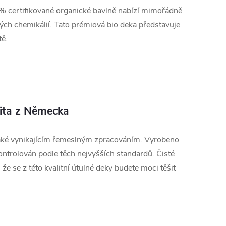
0% certifikované organické bavlně nabízí mimořádně
ch chemikálií. Tato prémiová bio deka představuje
tě.
lita z Německa
aké vynikajícím řemeslným zpracováním. Vyrobeno
ntrolován podle těch nejvyšších standardů. Čisté
že se z této kvalitní útulné deky budete moci těšit