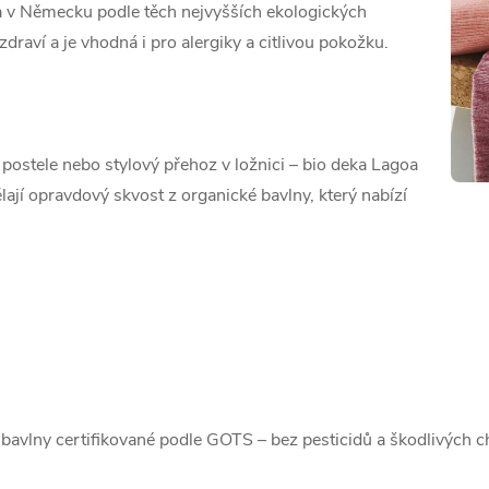
ena v Německu podle těch nejvyšších ekologických
draví a je vhodná i pro alergiky a citlivou pokožku.
 postele nebo stylový přehoz v ložnici – bio deka Lagoa
ělají opravdový skvost z organické bavlny, který nabízí
avlny certifikované podle GOTS – bez pesticidů a škodlivých ch