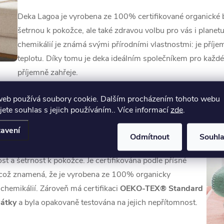
Deka Lagoa je vyrobena ze 100% certifikované organické ba
šetrnou k pokožce, ale také zdravou volbu pro vás i planet
chemikálií je známá svými přírodními vlastnostmi: je pří
teplotu. Díky tomu je deka ideálním společníkem pro každé 
příjemně zahřeje.
web používá soubory cookie. Dalším procházením tohoto webu
jete souhlas s jejich používáním.. Více informací
zde
.
TEX® Standard 100
avení
Odmítnout
Souhl
ost a šetrnost k pokožce. Je certifikována podle přísné
což znamená, že je vyrobena ze 100% organicky
 chemikálií. Zároveň má certifikaci
OEKO-TEX® Standard
látky
a byla opakovaně testována na jejich nepřítomnost.