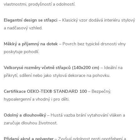
vlastnostmi, prodyšností a odolností.
Elegantní design se střapci
– Klasický vzor dodává interiéru stylový
a nadčasový vzhled.
Měkký a příjemný na dotek
– Povrch bez typické drsnosti vlny
poskytuje pohodlí.
Velkorysé rozměry včetně střapců (140x200 cm)
– Ideální na
přikrytí, sdílení nebo jako stylová dekorace na pohovku.
Certifikace OEKO-TEX® STANDARD 100
– Bezpečný,
hypoalergenní a vhodný i pro děti.
Odolný a dlouhověký
– Hustá vazba brání vytahování vláken a
zaručuje dlouhou životnost.
Přidaný akryl a polyester
– Zvyšují odolnost proti opotřebení a