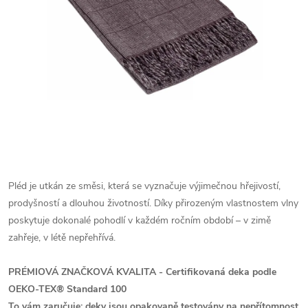
Pléd je utkán ze směsi, která se vyznačuje výjimečnou hřejivostí,
prodyšností a dlouhou životností. Díky přirozeným vlastnostem vlny
poskytuje dokonalé pohodlí v každém ročním období – v zimě
zahřeje, v létě nepřehřívá.
PRÉMIOVÁ ZNAČKOVÁ KVALITA -
Certifikovaná deka podle
OEKO-TEX® Standard 100
To vám zaručuje: deky jsou opakovaně testovány na nepřítomnost