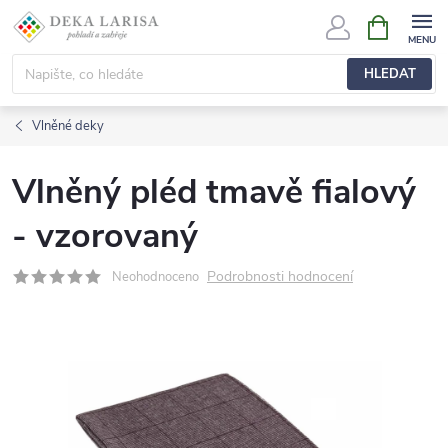
Přejít
NÁKUPNÍ
KOŠÍK
na
obsah
HLEDAT
Vlněné deky
Vlněný pléd tmavě fialový
- vzorovaný
Podrobnosti hodnocení
Neohodnoceno