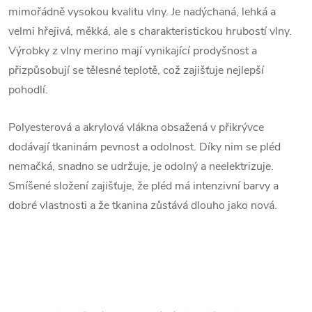
mimořádně vysokou kvalitu vlny. Je nadýchaná, lehká a
velmi hřejivá, měkká, ale s charakteristickou hrubostí vlny.
Výrobky z vlny merino mají vynikající prodyšnost a
přizpůsobují se tělesné teplotě, což zajišťuje nejlepší
pohodlí.
Polyesterová a akrylová vlákna obsažená v přikrývce
dodávají tkaninám pevnost a odolnost. Díky nim se pléd
nemačká, snadno se udržuje, je odolný a neelektrizuje.
Smíšené složení zajišťuje, že pléd má intenzivní barvy a
dobré vlastnosti a že tkanina zůstává dlouho jako nová.