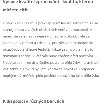
Vysoce kvalitní zpracování - kvalita, kterou
můžete cítit
Dotek plédu vás mile překvapí a už teď můžeme říct, že se
stane jednou z vašich oblíbených věcí v domácnosti. A
nenechte se zmást - nejen v chladném období, ale za
jakéhokoliv počasí a kdekoliv, protože vlna se dokonale
přizpůsobuje tělesné teplotě. Takže zatímco v zimě vás
dokonale zahřeje, v létě vás bude chránit před pocením.
Nebojte se mírně drsnějšího povrchu přikrývky - právě ten
vás zahřeje. Pokud by vám kontakt s pokožkou připadal
nepříjemný, můžete pléd povléci a použít ho jako přikrývku.
K dispozici v různých barvách