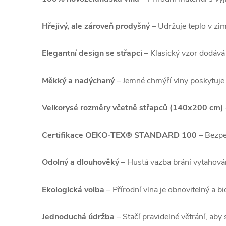
Hřejivý, ale zároveň prodyšný
– Udržuje teplo v zim
Elegantní design se střapci
– Klasický vzor dodává 
Měkký a nadýchaný
– Jemné chmýří vlny poskytuje 
Velkorysé rozměry včetně střapců (140x200 cm)
Certifikace OEKO-TEX® STANDARD 100
– Bezpeč
Odolný a dlouhověký
– Hustá vazba brání vytahován
Ekologická volba
– Přírodní vlna je obnovitelný a b
Jednoduchá údržba
– Stačí pravidelné větrání, aby 