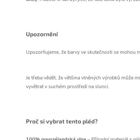
Upozornění
Upozorňujeme, že barvy ve skutečnosti se mohou mírn
Je třeba vědět, že většina vlněných výrobků může mít
vyvětrat v suchém prostředí na slunci.
Proč si vybrat tento pléd?
100% novozélandská vlna
– Přírodní materiál s vý