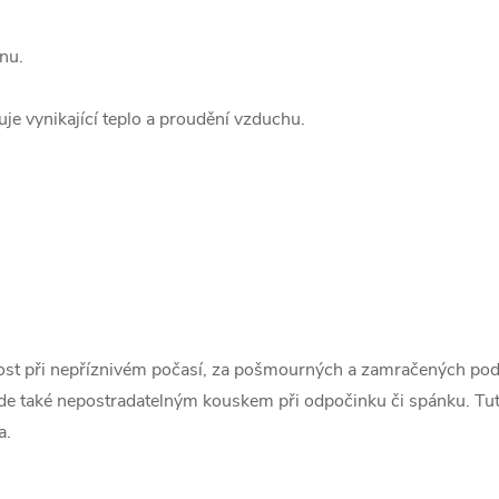
nu.
je vynikající teplo a proudění vzduchu.
nost při nepříznivém počasí, za pošmourných a zamračených podzi
de také nepostradatelným kouskem při odpočinku či spánku. Tu
a.