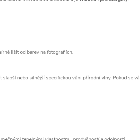
ě lišit od barev na fotografiích.
 slabší nebo silnější specifickou vůni přírodní vlny. Pokud se 
jimečnými tepelnými vlastnostmi, prodyšností a odolností.