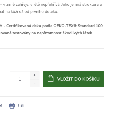
v zimě zahřeje, v létě nepřehřívá. Jeho jemná struktura a
cit na kůži už od prvního doteku.
A -
Certifikovaná deka podle OEKO-TEX® Standard 100
kovaně testovány na nepřítomnost škodlivých látek.
VLOŽIT DO KOŠÍKU
et
Tisk