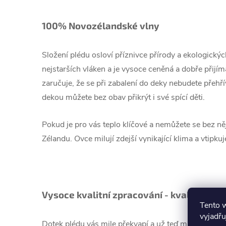
100% Novozélandské vlny
Složení plédu osloví příznivce přírody a ekologick
nejstarších vláken a je vysoce ceněná a dobře přijímána
zaručuje, že se při zabalení do deky nebudete přehří
dekou můžete bez obav přikrýt i své spící děti.
Pokud je pro vás teplo klíčové a nemůžete se bez něj
Zélandu. Ovce milují zdejší vynikající klima a vtipku
Vysoce kvalitní zpracování - kvalita, kte
Tento 
vyjadřu
Dotek plédu vás mile překvapí a už teď můžeme říct