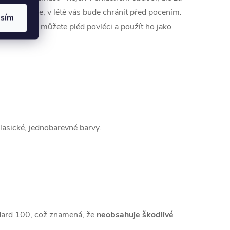
nale zahřeje, v létě vás bude chránit před pocením.
asím
epříjemný, můžete pléd povléci a použít ho jako
lasické, jednobarevné barvy.
ndard 100, což znamená, že
neobsahuje škodlivé