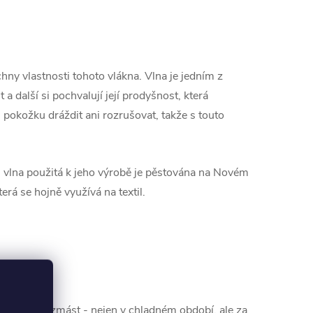
ny vlastnosti tohoto vlákna. Vlna je jedním z
t a další si pochvalují její prodyšnost, která
 pokožku dráždit ani rozrušovat, takže s touto
dá, vlna použitá k jeho výrobě je pěstována na Novém
erá se hojně využívá na textil.
enechte se zmást - nejen v chladném období, ale za