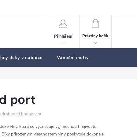
NÁKUPNÍ
KOŠÍK
Prázdný košík
Přihlášení
hny deky v nabídce
Vánoční motiv
d port
odrobnosti hodnocení
ské vlny, která se vyznačuje výjimečnou hřejivostí,
. Díky přirozeným vlastnostem vlny poskytuje dokonalé