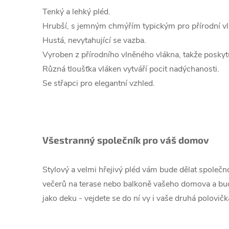
Tenký a lehký pléd.
Hrubší, s jemným chmýřím typickým pro přírodní vl
Hustá, nevytahující se vazba.
Vyroben z přírodního vlněného vlákna, takže poskytu
Různá tloušťka vláken vytváří pocit nadýchanosti.
Se střapci pro elegantní vzhled.
Všestranný společník pro váš domov
Stylový a velmi hřejivý pléd vám bude dělat společ
večerů na terase nebo balkoně vašeho domova a bu
jako deku - vejdete se do ní vy i vaše druhá polovičk