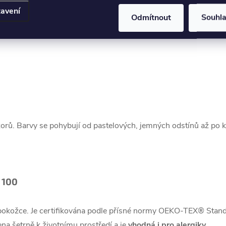
avení
nale přizpůsobuje tělesné teplotě. Takže zatímco v zimě vás doko
Odmítnout
Souhl
ávě ten vás zahřeje. Pokud by vám kontakt s pokožkou připadal n
zorů. Barvy se pohybují od pastelových, jemných odstínů až po k
 100
k pokožce. Je certifikována podle přísné normy OEKO-TEX® Sta
bena šetrně k životnímu prostředí a je
vhodná i pro alergiky
.