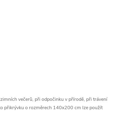
mních večerů, při odpočinku v přírodě, při trávení
to přikrývku o rozměrech 140x200 cm lze použít