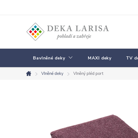
Přejít
na
obsah
Bavlněné deky
MAXI deky
TV d
Vlněné deky
Vlněný pléd port
Domů