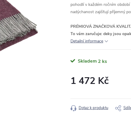
pohodlí v každém ročním období – 
nadýchanost zajišťují příjemný po
PRÉMIOVÁ ZNAČKOVÁ KVALIT
To vám zaručuje: deky jsou opa
Detailní informace
Skladem
2 ks
1 472 Kč
Měrná
cena:
Dotaz k produktu
Sdíl