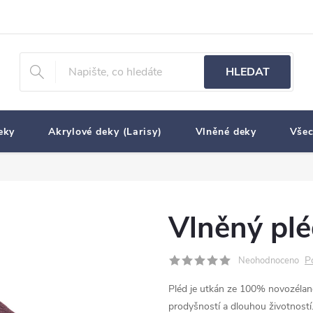
HLEDAT
eky
Akrylové deky (Larisy)
Vlněné deky
Všec
Vlněný plé
P
Neohodnoceno
Pléd je utkán ze 100% novozéland
prodyšností a dlouhou životností