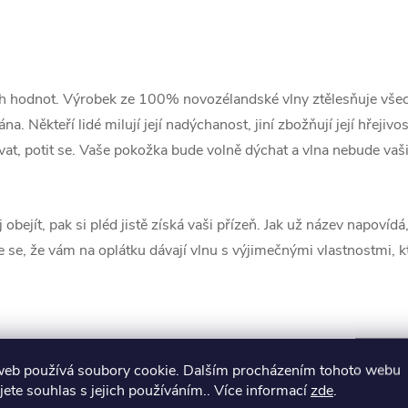
ých hodnot. Výrobek ze 100% novozélandské vlny ztělesňuje všech
. Někteří lidé milují její nadýchanost, jiní zbožňují její hřejivos
vat, potit se. Vaše pokožka bude volně dýchat a vlna nebude vaši
 obejít, pak si pléd jistě získá vaši přízeň. Jak už název napoví
je se, že vám na oplátku dávají vlnu s výjimečnými vlastnostmi, kt
rou můžete cítit
web používá soubory cookie. Dalším procházením tohoto webu
jete souhlas s jejich používáním.. Více informací
zde
.
, že se stane jednou z vašich oblíbených věcí v domácnosti. A n