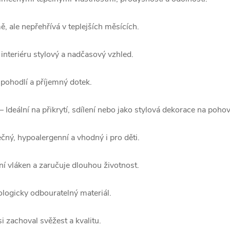
ě, ale nepřehřívá v teplejších měsících.
interiéru stylový a nadčasový vzhled.
pohodlí a příjemný dotek.
– Ideální na přikrytí, sdílení nebo jako stylová dekorace na poho
ný, hypoalergenní a vhodný i pro děti.
í vláken a zaručuje dlouhou životnost.
iologicky odbouratelný materiál.
si zachoval svěžest a kvalitu.