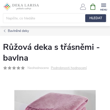
Přejít
NÁKUPNÍ
KOŠÍK
na
obsah
HLEDAT
Bavlněné deky
Růžová deka s třásněmi -
bavlna
Podrobnosti hodnocení
Neohodnoceno