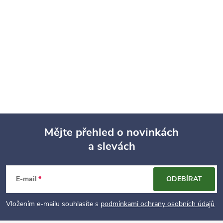
Mějte přehled o novinkách
a slevách
Z
á
E-mail
ODEBÍRAT
p
Vložením e-mailu souhlasíte s
podmínkami ochrany osobních údajů