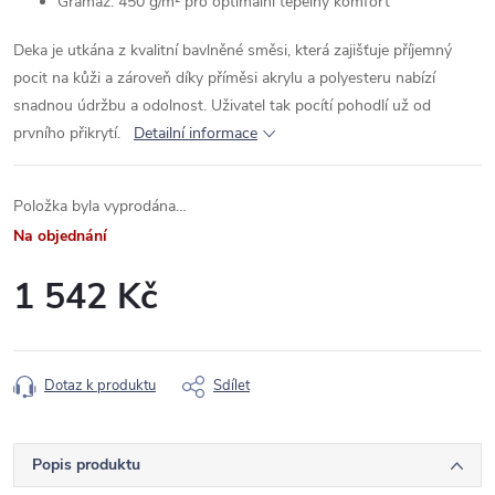
Gramáž: 450 g/m² pro optimální tepelný komfort
Deka je utkána z kvalitní bavlněné směsi, která zajišťuje příjemný
pocit na kůži a zároveň díky příměsi akrylu a polyesteru nabízí
snadnou údržbu a odolnost. Uživatel tak pocítí pohodlí už od
prvního přikrytí.
Detailní informace
Položka byla vyprodána…
Na objednání
1 542 Kč
Měrná
cena:
Dotaz k produktu
Sdílet
Popis produktu