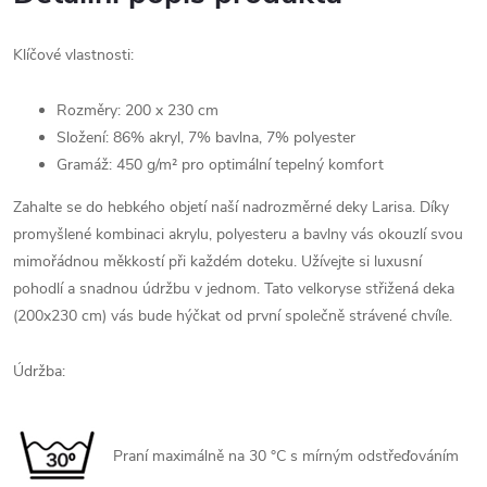
Klíčové vlastnosti:
Rozměry: 200 x 230 cm
Složení: 86% akryl, 7% bavlna, 7% polyester
Gramáž: 450 g/m² pro optimální tepelný komfort
Zahalte se do hebkého objetí naší nadrozměrné deky Larisa. Díky
promyšlené kombinaci akrylu, polyesteru a bavlny vás okouzlí svou
mimořádnou měkkostí při každém doteku. Užívejte si luxusní
pohodlí a snadnou údržbu v jednom. Tato velkoryse střižená deka
(200x230 cm) vás bude hýčkat od první společně strávené chvíle.
Údržba:
Praní maximálně na 30 °C s mírným odstřeďováním