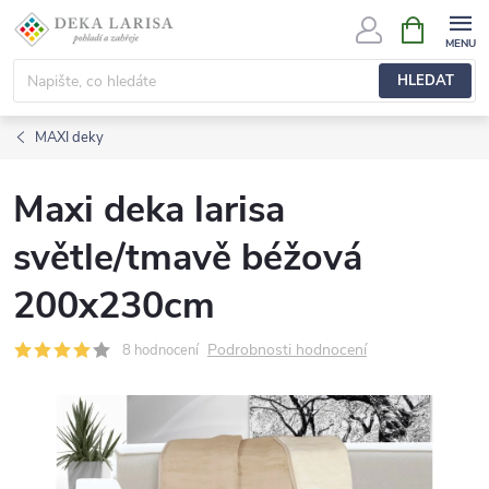
Přejít
NÁKUPNÍ
KOŠÍK
na
obsah
HLEDAT
MAXI deky
Maxi deka larisa
světle/tmavě béžová
200x230cm
Podrobnosti hodnocení
8 hodnocení