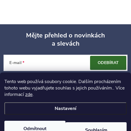
Mějte přehled o novinkách
a slevách
Z
á
E-mail
ODEBÍRAT
p
Vložením e-mailu souhlasíte s
podmínkami ochrany osobních údajů
Tento web používá soubory cookie. Dalším procházením
a
tohoto webu vyjadřujete souhlas s jejich používáním.. Více
informací
zde
.
Informace pro vás
t
Nastavení
í
Copyright 2026
DekaLarisa.cz
. Všechna práva vyhrazena.
Odmítnout
Souhlasím