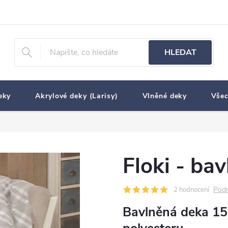
HLEDAT
eky
Akrylové deky (Larisy)
Vlněné deky
Všec
Floki - bav
Podr
2 hodnocení
Bavlněná deka 15