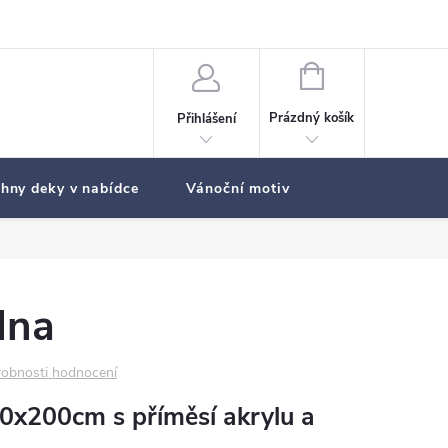
NÁKUPNÍ
KOŠÍK
Prázdný košík
Přihlášení
hny deky v nabídce
Vánoční motiv
lna
obnosti hodnocení
0x200cm s příměsí akrylu a