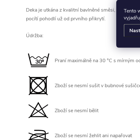
Deka je utkána z kvalitní bavlněné směsi, která zaji
Tento 
vyjadřu
pocítí pohodlí už od prvního přikrytí.
Nast
Údržba:
Praní maximálně na 30 °C s mírným o
Zboží se nesmí sušit v bubnové sušičc
Zboží se nesmí bělit
Zboží se nesmí žehlit ani napařovat