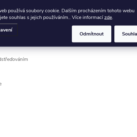
šťuje příjemný pocit na kůži a zároveň díky příměsi akrylu a poly
web používá soubory cookie. Dalším procházením tohoto webu
jete souhlas s jejich používáním.. Více informací
zde
.
avení
Odmítnout
Souhl
dstřeďováním
e