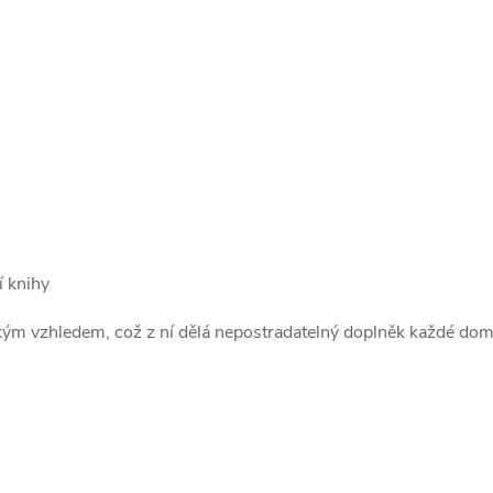
í knihy
ým vzhledem, což z ní dělá nepostradatelný doplněk každé domác