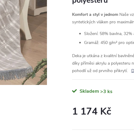
polyesteru
Komfort a styl v jednom
Naše vz
syntetických vláken pro maximáln
Složení: 58% bavlna, 32% 
Gramáž: 450 g/m² pro opti
Deka je utkána z kvalitní bavlněné
díky příměsi akrylu a polyesteru 
pohodlí už od prvního přikrytí.
D
Skladem
>3 ks
1 174 Kč
Měrná
cena: