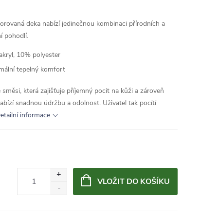
orovaná deka nabízí jedinečnou kombinaci přírodních a
í pohodlí.
akryl, 10% polyester
mální tepelný komfort
 směsi, která zajišťuje příjemný pocit na kůži a zároveň
nabízí snadnou údržbu a odolnost. Uživatel tak pocítí
etailní informace
VLOŽIT DO KOŠÍKU