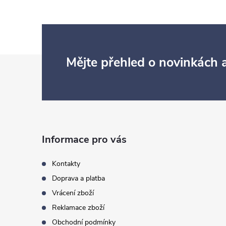
Z
Mějte přehled o novinkách
á
p
a
Informace pro vás
t
Kontakty
Doprava a platba
í
Vrácení zboží
Reklamace zboží
Obchodní podmínky