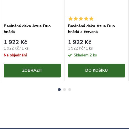
Bavlněná deka Azua Duo
Bavlněná deka Azua Duo
hnědá
hnědá a červená
1 922 Kč
1 922 Kč
Měrná
Měrná
1 922 Kč / 1 ks
1 922 Kč / 1 ks
cena:
cena:
Na objednání
Skladem
2 ks
ZOBRAZIT
DO KOŠÍKU