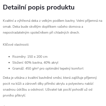
Detailní popis produktu
Kvalitní a výhřevná deka z velkým podílem bavlny. Velmi příjemná na
omak. Deka bude skvělým doplňkem vašeho domova a
nepostradatelným společníkem při chladných dnech.
Klíčové vlastnosti:
Rozměry: 150 x 200 cm
Složení: 60% bavlna, 40% akryl
Gramáž: 450 g/m² pro optimální tepelný komfort
Deka je utkána z kvalitní bavlněné směsi, která zajišťuje příjemný
pocit na kůži a zároveň díky příměsi akrylu a polyesteru nabízí
snadnou údržbu a odolnost. Uživatel tak pocítí pohodlí už od
prvního přikrytí.