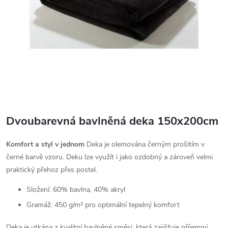
Dvoubarevná bavlněná deka 150x200cm
Komfort a styl v jednom
Deka je olemována černým prošitím v
černé barvě vzoru. Deku lze využít i jako ozdobný a zároveň velmi
praktický přehoz přes postel.
Složení: 60% bavlna, 40% akryl
Gramáž: 450 g/m² pro optimální tepelný komfort
Deka je utkána z kvalitní bavlněné směsi, která zajišťuje příjemný