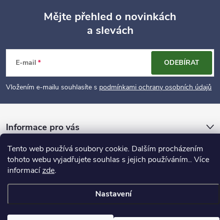
Mějte přehled o novinkách
a slevách
Z
á
E-mail
ODEBÍRAT
p
Vložením e-mailu souhlasíte s
podmínkami ochrany osobních údajů
a
Informace pro vás
t
Tento web používá soubory cookie. Dalším procházením
í
tohoto webu vyjadřujete souhlas s jejich používáním.. Více
Copyright 2026
DekaLarisa.cz
. Všechna práva vyhrazena.
informací
zde
.
Vytvořil Shoptet
Nastavení