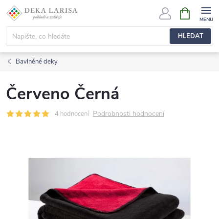
Přejít
NÁKUPNÍ
KOŠÍK
na
obsah
HLEDAT
Bavlněné deky
Červeno Černá
Podrobnosti hodnocení
4 hodnocení