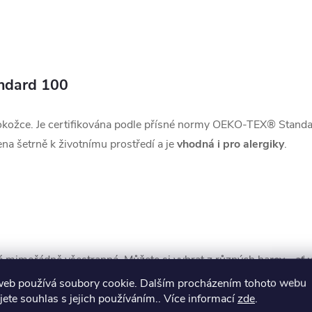
ndard 100
k pokožce. Je certifikována podle přísné normy OEKO-TEX® Stan
bena šetrně k životnímu prostředí a je
vhodná i pro alergiky
.
také mimořádně všestranná. Můžete si vybrat z různých barev - ať
dispozici v různých velikostech, takže ji lze použít jako útulno
web používá soubory cookie. Dalším procházením tohoto webu
jete souhlas s jejich používáním.. Více informací
zde
.