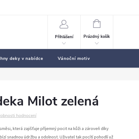
NÁKUPNÍ
KOŠÍK
Prázdný košík
Přihlášení
hny deky v nabídce
Vánoční motiv
eka Milot zelená
obnosti hodnocení
směsi, která zajišťuje příjemný pocit na kůži a zároveň díky
bízí snadnou údržbu a odolnost. Uživatel tak pocítí pohodlí už