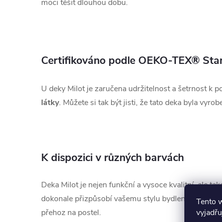
moci těšit dlouhou dobu.
Certifikováno podle OEKO-TEX® Sta
U deky Milot je zaručena udržitelnost a šetrnost 
látky
. Můžete si tak být jisti, že tato deka byla vyro
K dispozici v různých barvách
Deka Milot je nejen funkční a vysoce kvalitní, ale 
dokonale přizpůsobí vašemu stylu bydlení. Je také k 
Tento 
vyjadřu
přehoz na postel.