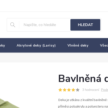
HLEDAT
eky
Akrylové deky (Larisy)
Vlněné deky
Všec
Bavlněná d
Podr
3 hodnocení
Deka je utkána z kvalitní bavlněné 
příměsi polyakrylu a polyesteru na