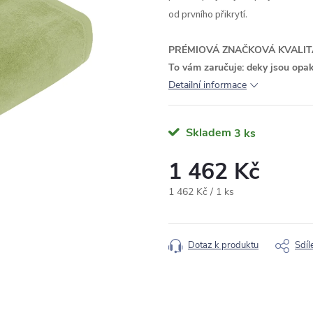
od prvního přikrytí.
PRÉMIOVÁ ZNAČKOVÁ KVALIT
To vám zaručuje: deky jsou opa
Detailní informace
Skladem
3 ks
1 462 Kč
Měrná
1 462 Kč / 1 ks
cena:
Dotaz k produktu
Sdíl