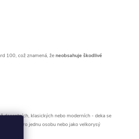
dard 100, což znamená, že
neobsahuje škodlivé
 už decentních, klasických nebo moderních - deka se
u přikrývku pro jednu osobu nebo jako velkorysý