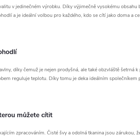
 kvalitu v jedinečném výrobku. Díky výjimečně vysokému obsahu
dlí a je ideální volbou pro každého, kdo se cítí jako doma a cení
ohodlí
avlny, díky čemuž je nejen prodyšná, ale také obzvláště šetrná 
obem reguluje teplotu. Díky tomu je deka ideálním společníkem 
terou můžete cítit
ajícím zpracováním. Čisté švy a odolná tkanina jsou zárukou, že 