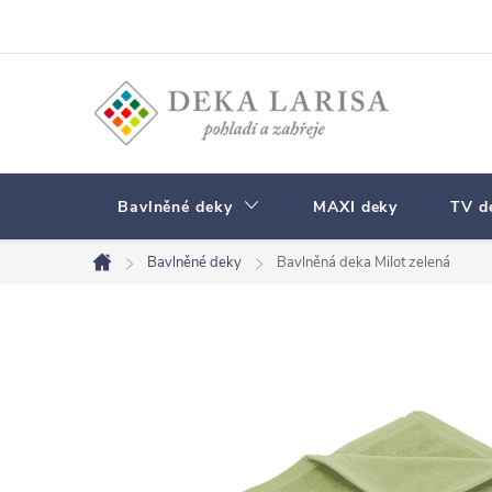
Přejít
na
obsah
Bavlněné deky
MAXI deky
TV d
Bavlněné deky
Bavlněná deka Milot zelená
Domů