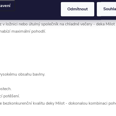
avení
Odmítnout
Souhl
v ložnici nebo útulný společník na chladné večery - deka Milot 
 nabízí maximální pohodlí.
y vysokému obsahu bavlny.
ostech.
í potěšení.
 bezkonkurenční kvalitu deky Milot - dokonalou kombinaci pohodl