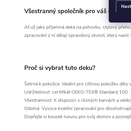
Nast
Všestranný společník pro váš domov
Ať už jako příjemná deka na pohovku, stylový přehoz 
zpracování z ní dělají opravdový skvost, který navíc
Proč si vybrat tuto deku?
Šetrná k pokožce: Ideální pro citlivou pokožku dík
Udržitelnost: certifikát OEKO-TEX® Standard 100.
Všestrannost: K dispozici v různých barvách a velik
Odolná: Vysoce kvalitní zpracování pro dlouhotrvajíc
Dopřejte si kousek luxusu pro svůj domov a poznejte