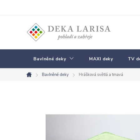
Přejít
na
obsah
Bavlněné deky
MAXI deky
TV d
Bavlněné deky
Hrášková světlá a tmavá
Domů