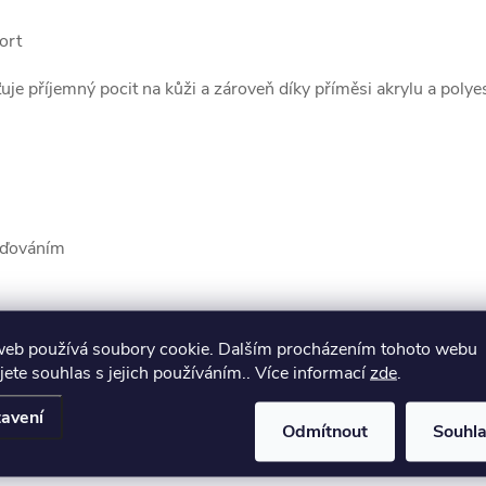
ort
šťuje příjemný pocit na kůži a zároveň díky příměsi akrylu a poly
eďováním
web používá soubory cookie. Dalším procházením tohoto webu
jete souhlas s jejich používáním.. Více informací
zde
.
avení
Odmítnout
Souhl