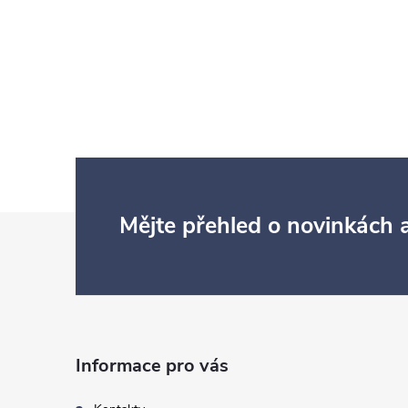
Z
Mějte přehled o novinkách
á
p
a
Informace pro vás