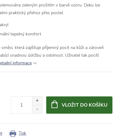
 olemována zeleným prošitím v barvě vzoru. Deku lze
elmi praktický přehoz přes postel.
akryl
mální tepelný komfort
 směsi, která zajišťuje příjemný pocit na kůži a zároveň
nabízí snadnou údržbu a odolnost. Uživatel tak pocítí
etailní informace
VLOŽIT DO KOŠÍKU
et
Tisk