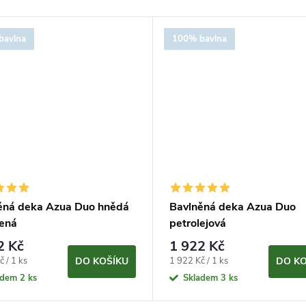
bavlna
100% bavlna
ěná deka Azua Duo hnědá
Bavlněná deka Azua Duo
vená
petrolejová
2 Kč
1 922 Kč
Měrná
 / 1 ks
1 922 Kč / 1 ks
DO KOŠÍKU
DO KO
cena:
adem
2 ks
Skladem
3 ks