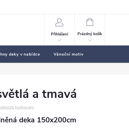
NÁKUPNÍ
KOŠÍK
Prázdný košík
Přihlášení
hny deky v nabídce
Vánoční motiv
větlá a tmavá
obnosti hodnocení
lněná deka 150x200cm