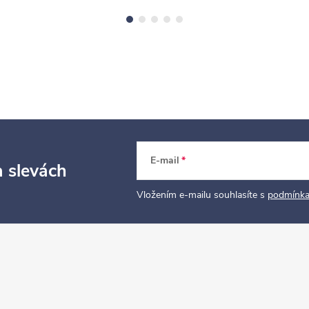
E-mail
a slevách
Vložením e-mailu souhlasíte s
podmínka