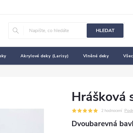
HLEDAT
eky
Akrylové deky (Larisy)
Vlněné deky
Všec
Hrášková s
Podr
2 hodnocení
Dvoubarevná bav