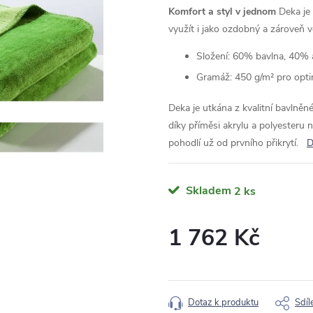
Komfort a styl v jednom
Deka je
využít i jako ozdobný a zároveň v
Složení: 60% bavlna, 40% 
Gramáž: 450 g/m² pro opti
Deka je utkána z kvalitní bavlněné
díky příměsi akrylu a polyesteru 
pohodlí už od prvního přikrytí.
D
Skladem
2 ks
1 762 Kč
Měrná
cena:
Dotaz k produktu
Sdíl